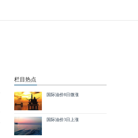
化
栏目热点
，
世
国际油价8日微涨
、
签
国际油价3日上涨
所
二